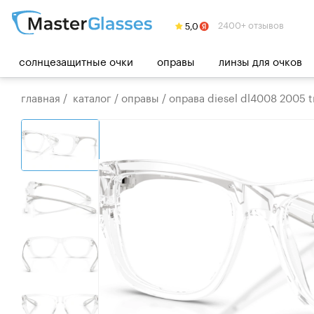
2400+ отзывов
солнцезащитные очки
оправы
линзы для очков
главная
/
каталог
/
оправы
/
оправа diesel dl4008 2005 t