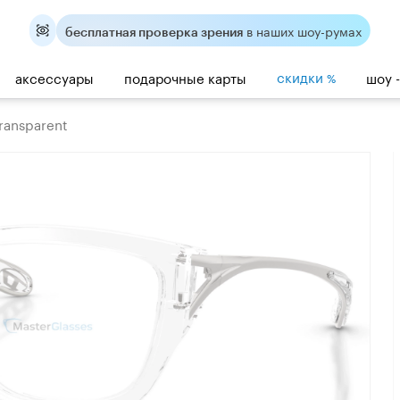
в наших шоу-румах
бесплатная проверка зрения
скидки
аксессуары
подарочные карты
шоу 
%
ransparent