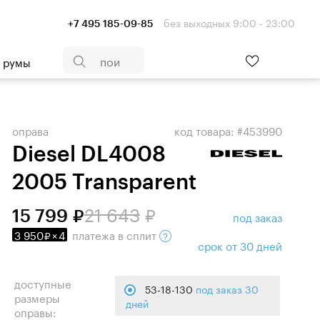
без выходных 9:00 - 23:00
+7 495 185-09-85
- румы
оправа
код товара: #453990
Diesel DL4008
2005 Transparent
21 643
15 799
под заказ
3 950
×
4
платежа
в сплит
срок от 30 дней
доступные
53-18-130
под заказ 30
размеры
дней
оправы: