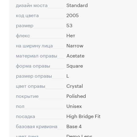
дизайн моста
Standard
код цвета
2005
размер
53
флекс
Нет
на ширину лица
Narrow
материал оправы
Acetate
форма оправы
Square
размер оправы
L
цвет оправы
Crystal
покрытие
Polished
пол
Unisex
посадка
High Bridge Fit
базовая кривизна
Base 4
цвет линз
Demo Lens