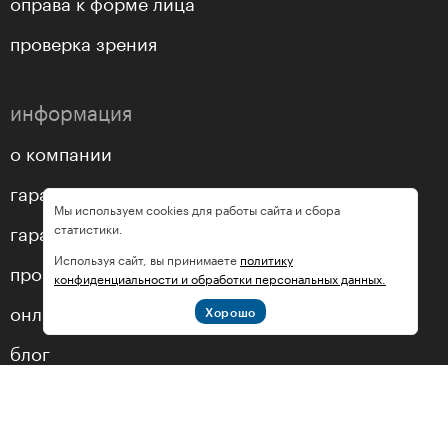
оправа к форме лица
проверка зрения
информация
о компании
гарантии
Мы используем cookies для работы сайта и сбора
гарантия подлинности
статистики.
Используя сайт, вы принимаете
политику
процесс заказа очков с линзами
конфиденциальности и обработки персональных данных.
онлайн примерка очков
Хорошо
блог