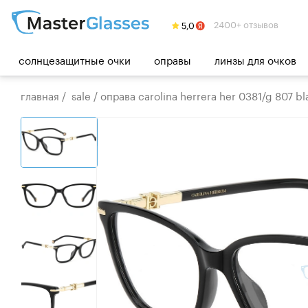
2400+ отзывов
солнцезащитные очки
оправы
линзы для очков
главная
/
sale
/
оправа carolina herrera her 0381/g 807 bl