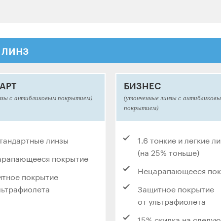
 линз
АРТ
БИЗНЕС
нзы с антибликовым покрытием)
(утонченные линзы с антибликов
покрытием)
стандартные линзы
1.6 тонкие и легкие л
(на 25% тоньше)
арапающееся покрытие
Нецарапающееся по
тное покрытие
льтрафиолета
Защитное покрытие
от ультрафиолета
15% скидка на следу