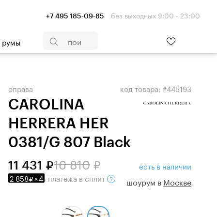
без выходных 9:00 - 23:00
+7 495 185-09-85
- румы
оправа
код товара: #445193
CAROLINA
HERRERA HER
0381/G 807 Black
16 810
11 431
есть в наличии
2 858
×
4
платежа
в сплит
шоурум в
Москве