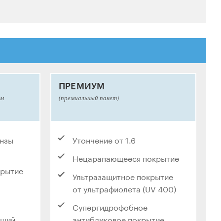
ПРЕМИУМ
ым
(премиальный пакет)
инзы
Утончение от 1.6
Нецарапающееся покрытие
крытие
Ультразащитное покрытие
от ультрафиолета (UV 400)
Супергидрофобное
ющий
антибликовое покрытие