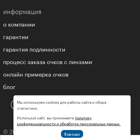
информация
о компании
гарантии
гарантия подлинности
процесс заказа очков с линзами
онлайн примерка очков
блог
Мы используем cookies для работы сайта и сбора
статистики.
Используя сайт, вы принимаете
политику
конфиденциальности и обработки персональных данных.
© 2013—2026 оптика «МастерГлассес»
Хорошо