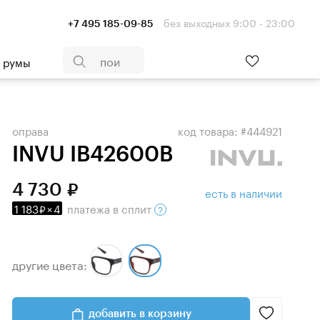
без выходных 9:00 - 23:00
+7 495 185-09-85
- румы
оправа
код товара: #444921
INVU IB42600B
4 730
есть в наличии
1 183
×
4
платежа
в сплит
другие цвета:
добавить в корзину