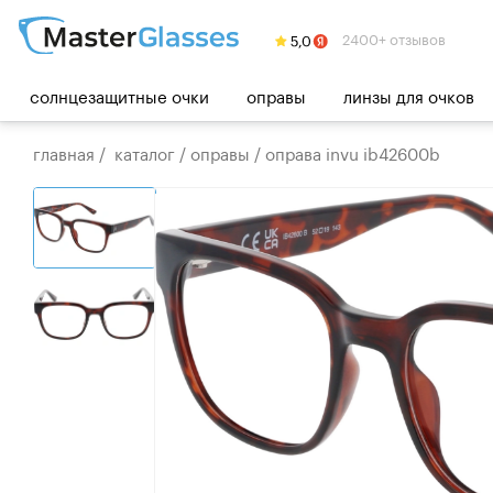
2400+ отзывов
солнцезащитные очки
оправы
линзы для очков
главная
/
каталог
/
оправы
/
оправа invu ib42600b