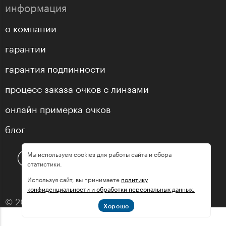
информация
о компании
гарантии
гарантия подлинности
процесс заказа очков с линзами
онлайн примерка очков
блог
Мы используем cookies для работы сайта и сбора
статистики.
Используя сайт, вы принимаете
политику
конфиденциальности и обработки персональных данных.
© 2013—2026 оптика «МастерГлассес»
Хорошо