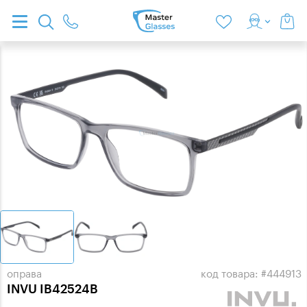
оправа
код товара: #444913
INVU IB42524B