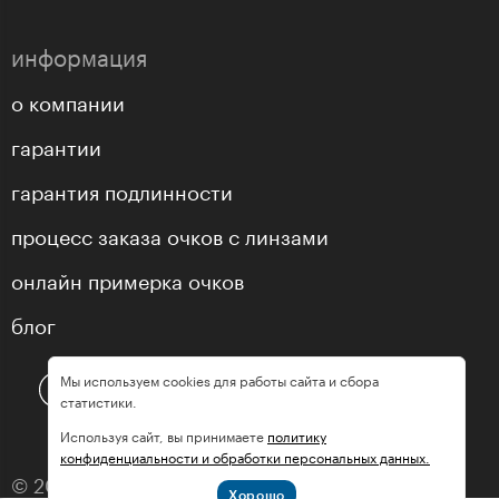
информация
о компании
гарантии
гарантия подлинности
процесс заказа очков с линзами
онлайн примерка очков
блог
Мы используем cookies для работы сайта и сбора
статистики.
Используя сайт, вы принимаете
политику
конфиденциальности и обработки персональных данных.
© 2013—2026 оптика «МастерГлассес»
Хорошо