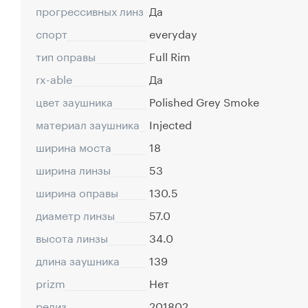
прогрессивных линз
Да
спорт
everyday
тип оправы
Full Rim
rx-able
Да
цвет заушника
Polished Grey Smoke
материал заушника
Injected
ширина моста
18
ширина линзы
53
ширина оправы
130.5
диаметр линзы
57.0
высота линзы
34.0
длина заушника
139
prizm
Нет
релиз
201802