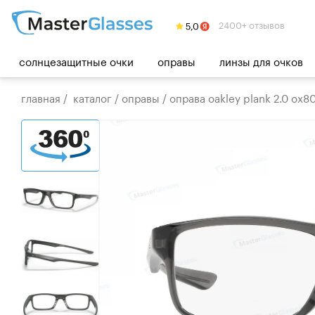
2400+ отзывов
солнцезащитные очки
оправы
линзы для очков
главная
/
каталог
/
оправы
/
оправа oakley plank 2.0 ox8