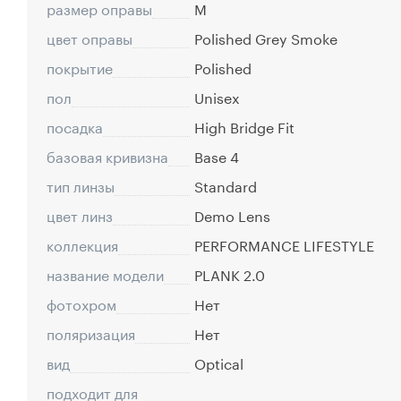
размер оправы
M
цвет оправы
Polished Grey Smoke
покрытие
Polished
пол
Unisex
посадка
High Bridge Fit
базовая кривизна
Base 4
тип линзы
Standard
цвет линз
Demo Lens
коллекция
PERFORMANCE LIFESTYLE
название модели
PLANK 2.0
фотохром
Нет
поляризация
Нет
вид
Optical
подходит для