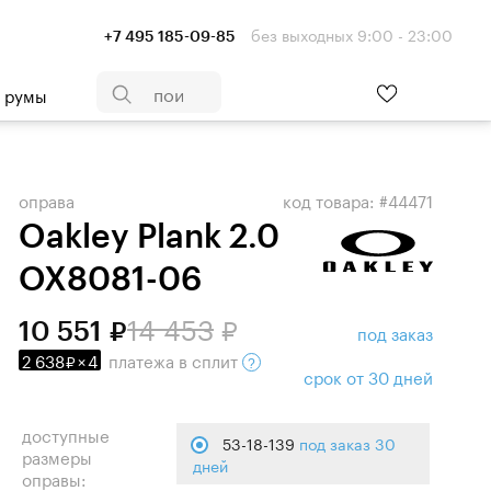
без выходных 9:00 - 23:00
+7 495 185-09-85
- румы
оправа
код товара: #44471
Oakley Plank 2.0
OX8081-06
14 453
10 551
под заказ
2 638
×
4
платежа
в сплит
срок от 30 дней
доступные
53-18-139
под заказ 30
размеры
дней
оправы: