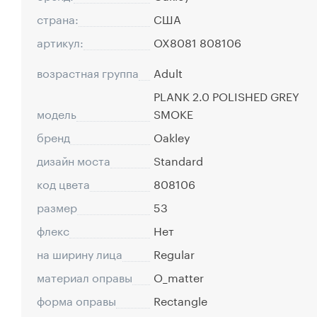
страна:
США
артикул:
OX8081 808106
возрастная группа
Adult
PLANK 2.0 POLISHED GREY
модель
SMOKE
бренд
Oakley
дизайн моста
Standard
код цвета
808106
размер
53
флекс
Нет
на ширину лица
Regular
материал оправы
O_matter
форма оправы
Rectangle