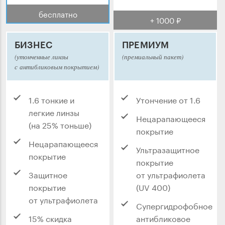
бесплатно
+ 1000 ₽
БИЗНЕС
ПРЕМИУМ
(утонченные линзы
(премиальный пакет)
с антибликовым покрытием)
1.6 тонкие и
Утончение от 1.6
легкие линзы
Нецарапающееся
(на 25% тоньше)
покрытие
Нецарапающееся
Ультразащитное
покрытие
покрытие
Защитное
от ультрафиолета
покрытие
(UV 400)
от ультрафиолета
Супергидрофобное
15% скидка
антибликовое