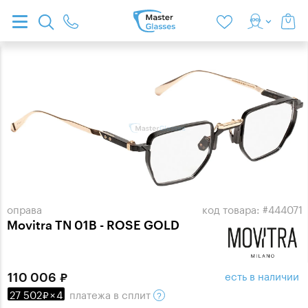
оправа
код товара: #444071
Movitra TN 01B - ROSE GOLD
есть в наличии
110 006
27 502
×
4
платежа
в сплит