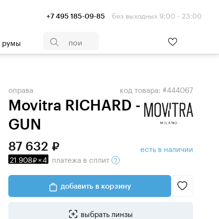
без выходных 9:00 - 23:00
+7 495 185-09-85
- румы
оправа
код товара: #444067
Movitra RICHARD -
GUN
87 632
есть в наличии
21 908
×
4
платежа
в сплит
добавить в корзину
выбрать линзы