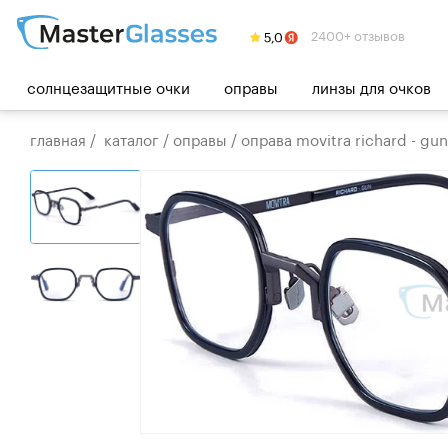
2400+ отзывов
солнцезащитные очки
оправы
линзы для очков
главная
/
каталог
/
оправы
/
оправа movitra richard - gun