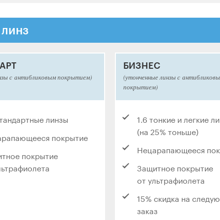
 линз
АРТ
БИЗНЕС
нзы с антибликовым покрытием)
(утонченные линзы с антибликов
покрытием)
стандартные линзы
1.6 тонкие и легкие л
(на 25% тоньше)
арапающееся покрытие
Нецарапающееся по
тное покрытие
льтрафиолета
Защитное покрытие
от ультрафиолета
15% скидка на следу
заказ