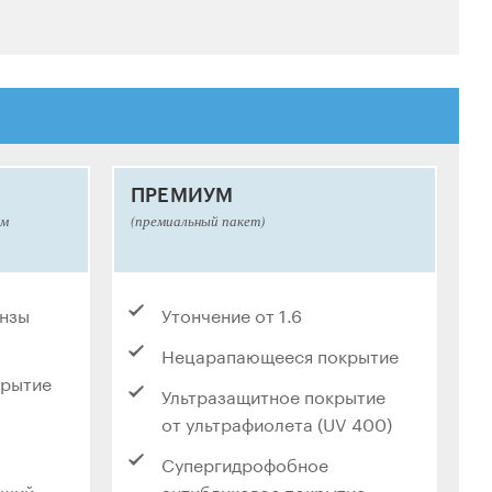
ПРЕМИУМ
ым
(премиальный пакет)
инзы
Утончение от 1.6
Нецарапающееся покрытие
крытие
Ультразащитное покрытие
от ультрафиолета (UV 400)
Супергидрофобное
ющий
антибликовое покрытие