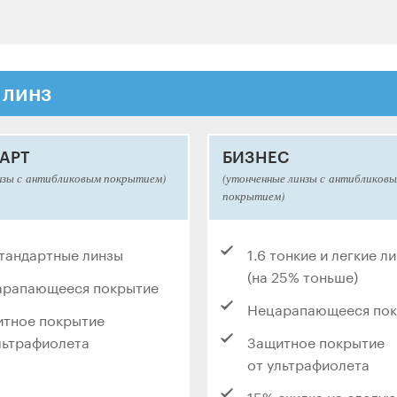
 линз
АРТ
БИЗНЕС
нзы с антибликовым покрытием)
(утонченные линзы с антибликов
покрытием)
стандартные линзы
1.6 тонкие и легкие л
(на 25% тоньше)
арапающееся покрытие
Нецарапающееся по
тное покрытие
льтрафиолета
Защитное покрытие
от ультрафиолета
15% скидка на следу