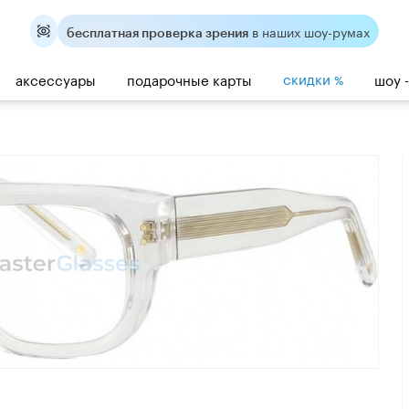
в наших шоу-румах
бесплатная проверка зрения
скидки
аксессуары
подарочные карты
шоу 
%