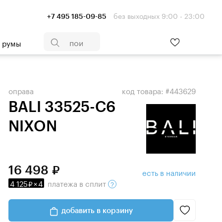
без выходных 9:00 - 23:00
+7 495 185-09-85
- румы
оправа
код товара: #443629
BALI 33525-C6
NIXON
16 498
есть в наличии
4 125
×
4
платежа
в сплит
добавить в корзину