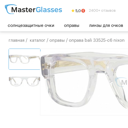
2400+ отзывов
солнцезащитные очки
оправы
линзы для очков
главная
/
каталог
/
оправы
/
оправа bali 33525-c6 nixon