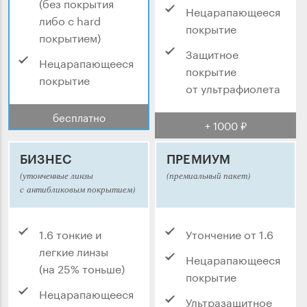
(без покрытия
Нецарапающееся
либо с hard
покрытие
покрытием)
Защитное
Нецарапающееся
покрытие
покрытие
от ультрафиолета
бесплатно
+ 1000 ₽
БИЗНЕС
ПРЕМИУМ
(утонченные линзы
(премиальный пакет)
с антибликовым покрытием)
1.6 тонкие и
Утончение от 1.6
легкие линзы
Нецарапающееся
(на 25% тоньше)
покрытие
Нецарапающееся
Ультразащитное