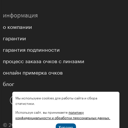
информация
о компании
гарантии
гарантия подлинности
процесс заказа очков с линзами
онлайн примерка очков
блог
Мы используем cookies для работы сайта и сбора
статистики.
Используя сайт, вы принимаете
политику
конфиденциальности и обработки персональных данных.
© 2013—2026 оптика «МастерГлассес»
Хорошо