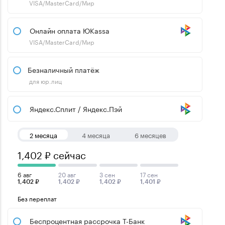
VISA/MasterCard/Мир
Онлайн оплата ЮKassa
VISA/MasterCard/Мир
Безналичный платёж
для юр.лиц
Яндекс.Сплит / Яндекс.Пэй
2 месяца
4 месяца
6 месяцев
1,402 ₽ сейчас
6 авг
20 авг
3 сен
17 сен
1,402 ₽
1,402 ₽
1,402 ₽
1,401 ₽
Без переплат
Беспроцентная рассрочка Т-Банк