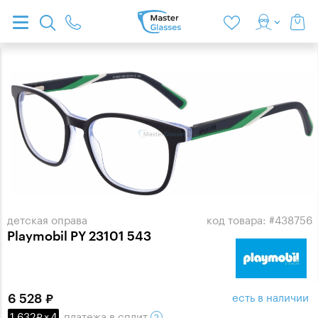
детская оправа
код товара: #438756
Playmobil PY 23101 543
есть в наличии
6 528
1 632
×
4
платежа
в сплит