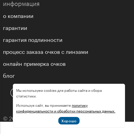
информация
о компании
гарантии
гарантия подлинности
процесс заказа очков с линзами
онлайн примерка очков
блог
Мы используем cookies для работы сайта и сбора
статистики.
Используя сайт, вы принимаете
политику
конфиденциальности и обработки персональных данных.
© 2013—2026 оптика «МастерГлассес»
Хорошо