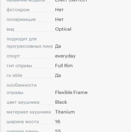
фотохром
Нет
поляризация
Нет
вид
Optical
подходит для
прогрессивных линз
Да
спорт
everyday
тип оправы
Full Rim
rx-able
Да
особенности
оправы
Flexible Frame
цвет заушника
Black
материал заушника
Titanium
ширина моста
16
ширина линзы
55