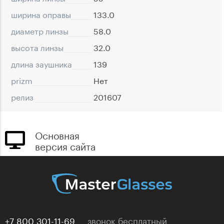
ширина оправы
133.0
диаметр линзы
58.0
высота линзы
32.0
длина заушника
139
prizm
Нет
релиз
201607
Основная
версия сайта
+7 800 301-11-69
звонок бесплатный