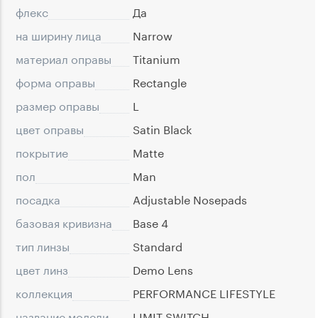
флекс
Да
на ширину лица
Narrow
материал оправы
Titanium
форма оправы
Rectangle
размер оправы
L
цвет оправы
Satin Black
покрытие
Matte
пол
Man
посадка
Adjustable Nosepads
базовая кривизна
Base 4
тип линзы
Standard
цвет линз
Demo Lens
коллекция
PERFORMANCE LIFESTYLE
название модели
LIMIT SWITCH