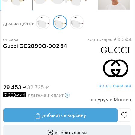
другие цвета:
оправа
код товара: #433958
Gucci GG2099O-002 54
есть в наличии
32 725
29 453
7 363
×
4
платежа
в сплит
шоурум в
Москве
добавить в корзину
выбрать линзы