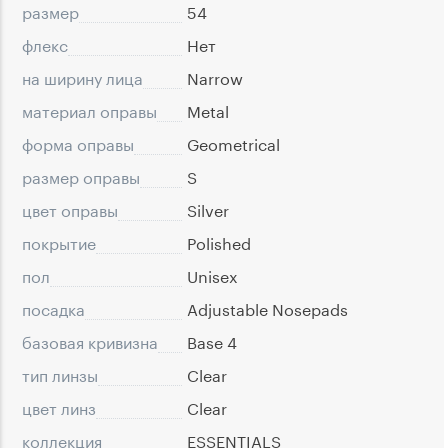
размер
54
флекс
Нет
на ширину лица
Narrow
материал оправы
Metal
форма оправы
Geometrical
размер оправы
S
цвет оправы
Silver
покрытие
Polished
пол
Unisex
посадка
Adjustable Nosepads
базовая кривизна
Base 4
тип линзы
Clear
цвет линз
Clear
коллекция
ESSENTIALS