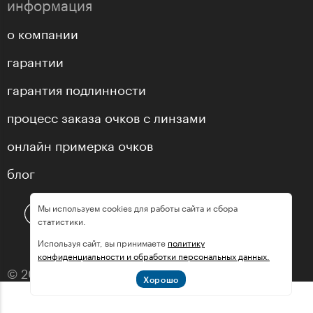
информация
о компании
гарантии
гарантия подлинности
процесс заказа очков с линзами
онлайн примерка очков
блог
Мы используем cookies для работы сайта и сбора
статистики.
Используя сайт, вы принимаете
политику
конфиденциальности и обработки персональных данных.
© 2013—2026 оптика «МастерГлассес»
Хорошо