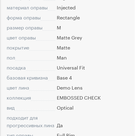
материал оправы
Injected
форма оправы
Rectangle
размер оправы
M
цвет оправы
Matte Grey
покрытие
Matte
пол
Man
посадка
Universal Fit
базовая кривизна
Base 4
цвет линз
Demo Lens
коллекция
EMBOSSED CHECK
вид
Optical
подходит для
прогрессивных линз
Да
тип оправы
Full Rim