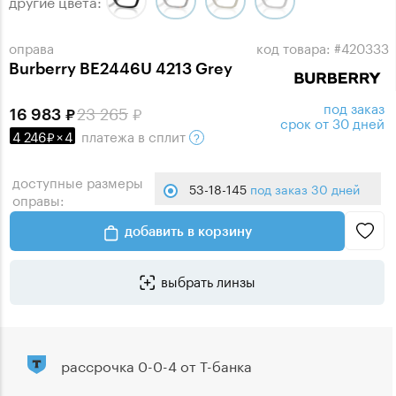
другие цвета:
оправа
код товара: #420333
Burberry BE2446U 4213 Grey
под заказ
23 265
16 983
срок от 30 дней
4 246
×
4
платежа
в сплит
доступные размеры
53-18-145
под заказ 30 дней
оправы:
добавить в корзину
выбрать линзы
рассрочка 0-0-4 от Т-банка