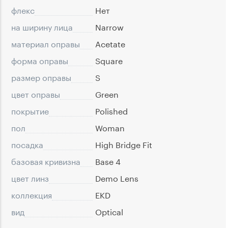
флекс
Нет
на ширину лица
Narrow
материал оправы
Acetate
форма оправы
Square
размер оправы
S
цвет оправы
Green
покрытие
Polished
пол
Woman
посадка
High Bridge Fit
базовая кривизна
Base 4
цвет линз
Demo Lens
коллекция
EKD
вид
Optical
подходит для