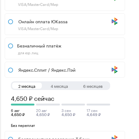
VISA/MasterCard/Мир
Онлайн оплата ЮKassa
VISA/MasterCard/Мир
Безналичный платёж
для юр.лиц
Яндекс.Сплит / Яндекс.Пэй
2 месяца
4 месяца
6 месяцев
4,650 ₽ сейчас
6 авг
20 авг
3 сен
17 сен
4,650 ₽
4,650 ₽
4,650 ₽
4,649 ₽
Без переплат
Беспроцентная рассрочка Т-Банк