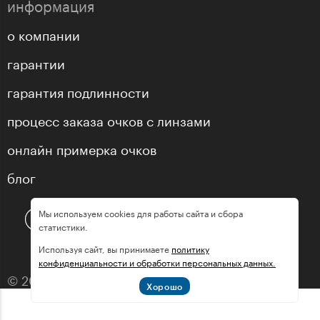
информация
о компании
гарантии
гарантия подлинности
процесс заказа очков с линзами
онлайн примерка очков
блог
Мы используем cookies для работы сайта и сбора
статистики.
Используя сайт, вы принимаете
политику
конфиденциальности и обработки персональных данных.
© 2013—2026 оптика «МастерГлассес»
Хорошо