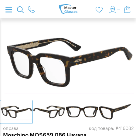
оправа
код товара: #416032
Moschino MOS659 086 Havana