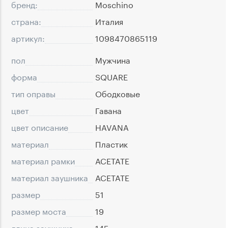
бренд:
Moschino
страна:
Италия
артикул:
1098470865119
пол
Мужчина
форма
SQUARE
тип оправы
Ободковые
цвет
Гавана
цвет описание
HAVANA
материал
Пластик
материал рамки
ACETATE
материал заушника
ACETATE
размер
51
размер моста
19
длина заушника
145