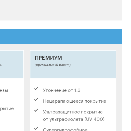
ПРЕМИУМ
ым
(премиальный пакет)
инзы
Утончение от 1.6
Нецарапающееся покрытие
крытие
Ультразащитное покрытие
от ультрафиолета (UV 400)
Супергидрофобное