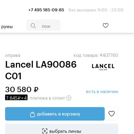
без выходных 9:00 - 23:00
+7 495 185-09-85
- румы
оправа
код товара: #407760
Lancel LA90086
C01
30 580
есть в наличии
7 645
×
4
платежа
в сплит
добавить в корзину
выбрать линзы