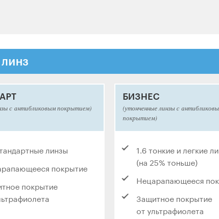
 линз
АРТ
БИЗНЕС
нзы с антибликовым покрытием)
(утонченные линзы с антибликов
покрытием)
стандартные линзы
1.6 тонкие и легкие л
(на 25% тоньше)
арапающееся покрытие
Нецарапающееся по
тное покрытие
льтрафиолета
Защитное покрытие
от ультрафиолета