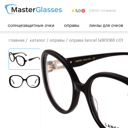
2400+ отзывов
солнцезащитные очки
оправы
линзы для очков
главная
/
каталог
/
оправы
/
оправа lancel la90086 c01