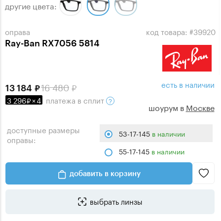
другие цвета:
оправа
код товара: #39920
Ray-Ban RX7056 5814
есть в наличии
16 480
13 184
3 296
×
4
платежа
в сплит
шоурум в
Москве
доступные размеры
53-17-145
в наличии
оправы:
55-17-145
в наличии
добавить в корзину
выбрать линзы