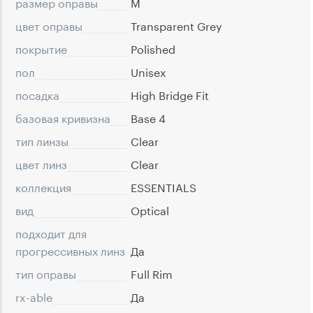
размер оправы
M
цвет оправы
Transparent Grey
покрытие
Polished
пол
Unisex
посадка
High Bridge Fit
базовая кривизна
Base 4
тип линзы
Clear
цвет линз
Clear
коллекция
ESSENTIALS
вид
Optical
подходит для
прогрессивных линз
Да
тип оправы
Full Rim
rx-able
Да