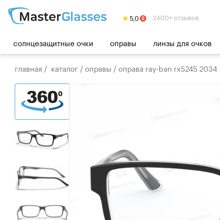
2400+ отзывов
солнцезащитные очки
оправы
линзы для очков
главная
/
каталог
/
оправы
/
оправа ray-ban rx5245 2034