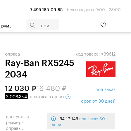
без выходных 9:00 - 23:00
+7 495 185-09-85
- румы
оправа
код товара: #39612
Ray-Ban RX5245
2034
16 480
12 030
под заказ
3 008
×
4
платежа
в сплит
срок от 30 дней
доступные
54-17-145
под заказ 30
размеры
дней
оправы: