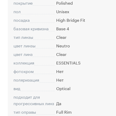
покрытие
Polished
пол
Unisex
посадка
High Bridge Fit
базовая кривизна
Base 4
тип линзы
Clear
цвет линзы
Neutro
цвет линз
Clear
коллекция
ESSENTIALS
фотохром
Нет
поляризация
Нет
вид
Optical
подходит для
прогрессивных линз
Да
тип оправы
Full Rim