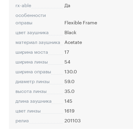
rx-able
Да
особенности
оправы
Flexible Frame
цвет заушника
Black
материал заушника
Acetate
ширина моста
17
ширина линзы
54
ширина оправы
130.0
диаметр линзы
59.0
высота линзы
35.0
длина заушника
145
цвет линзы
1619
релиз
201103