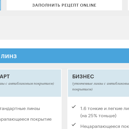
ЗАПОЛНИТЬ РЕЦЕПТ ONLINE
 линз
АРТ
БИЗНЕС
нзы с антибликовым покрытием)
(утонченные линзы с антибликов
покрытием)
стандартные линзы
1.6 тонкие и легкие л
(на 25% тоньше)
арапающееся покрытие
Нецарапающееся по
тное покрытие