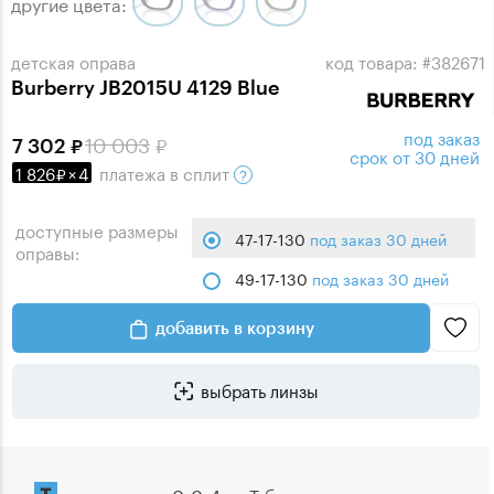
другие цвета:
детская оправа
код товара: #382671
Burberry JB2015U 4129 Blue
под заказ
10 003
7 302
срок от 30 дней
1 826
×
4
платежа
в сплит
доступные размеры
47-17-130
под заказ 30 дней
оправы:
49-17-130
под заказ 30 дней
добавить в корзину
выбрать линзы
рассрочка 0-0-4 от Т-банка