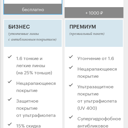
бесплатно
+ 1000 ₽
БИЗНЕС
ПРЕМИУМ
(утонченные линзы
(премиальный пакет)
с антибликовым покрытием)
1.6 тонкие и
Утончение от 1.6
легкие линзы
Нецарапающееся
(на 25% тоньше)
покрытие
Нецарапающееся
Ультразащитное
покрытие
покрытие
Защитное
от ультрафиолета
покрытие
(UV 400)
от ультрафиолета
Супергидрофобное
15% скидка
антибликовое