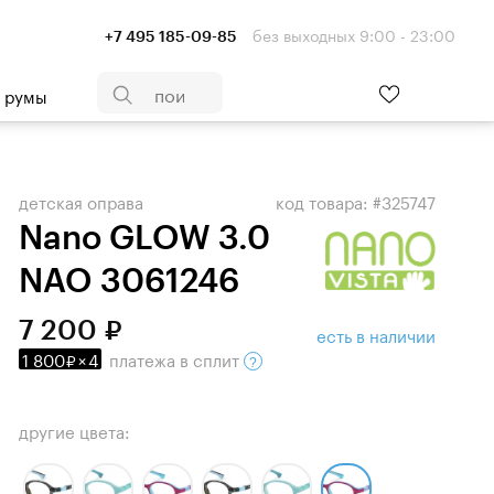
без выходных 9:00 - 23:00
+7 495 185-09-85
- румы
детская оправа
код товара: #325747
Nano GLOW 3.0
NAO 3061246
7 200
есть в наличии
1 800
×
4
платежа
в сплит
другие цвета: