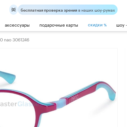
в наших шоу-румах
бесплатная проверка зрения
скидки
аксессуары
подарочные карты
шоу 
%
.0 nao 3061246