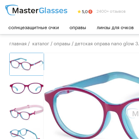
2400+ отзывов
солнцезащитные очки
оправы
линзы для очков
главная
/
каталог
/
оправы
/
детская оправа nano glow 3