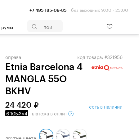
без выходных 9:00 - 23:00
+7 495 185-09-85
- румы
оправа
код товара: #321956
Etnia Barcelona 4
MANGLA 55O
BKHV
24 420
есть в наличии
6 105
×
4
платежа
в сплит
другие цвета: