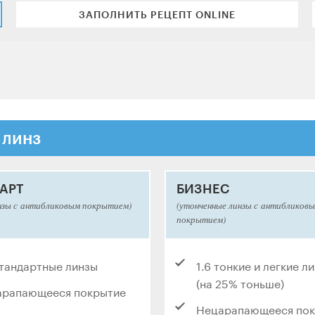
ЗАПОЛНИТЬ РЕЦЕПТ ONLINE
 линз
АРТ
БИЗНЕС
нзы с антибликовым покрытием)
(утонченные линзы с антибликов
покрытием)
стандартные линзы
1.6 тонкие и легкие л
(на 25% тоньше)
арапающееся покрытие
Нецарапающееся по