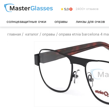
2400+ отзывов
солнцезащитные очки
оправы
линзы для очков
главная
/
каталог
/
оправы
/
оправа etnia barcelona 4 m