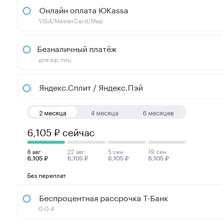
Онлайн оплата ЮKassa
VISA/MasterCard/Мир
Безналичный платёж
для юр.лиц
Яндекс.Сплит / Яндекс.Пэй
2 месяца
4 месяца
6 месяцев
6,105 ₽ сейчас
8 авг
22 авг
5 сен
19 сен
6,105 ₽
6,105 ₽
6,105 ₽
6,105 ₽
Без переплат
Беспроцентная рассрочка Т-Банк
0-0-4