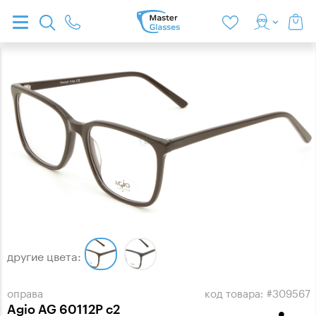
другие цвета:
оправа
код товара: #309567
Agio AG 60112P c2