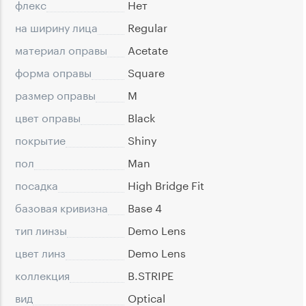
флекс
Нет
на ширину лица
Regular
материал оправы
Acetate
форма оправы
Square
размер оправы
M
цвет оправы
Black
покрытие
Shiny
пол
Man
посадка
High Bridge Fit
базовая кривизна
Base 4
тип линзы
Demo Lens
цвет линз
Demo Lens
коллекция
B.STRIPE
вид
Optical