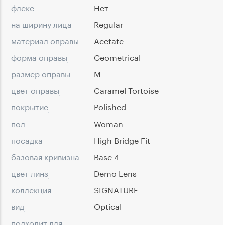
флекс
Нет
на ширину лица
Regular
материал оправы
Acetate
форма оправы
Geometrical
размер оправы
M
цвет оправы
Caramel Tortoise
покрытие
Polished
пол
Woman
посадка
High Bridge Fit
базовая кривизна
Base 4
цвет линз
Demo Lens
коллекция
SIGNATURE
вид
Optical
подходит для