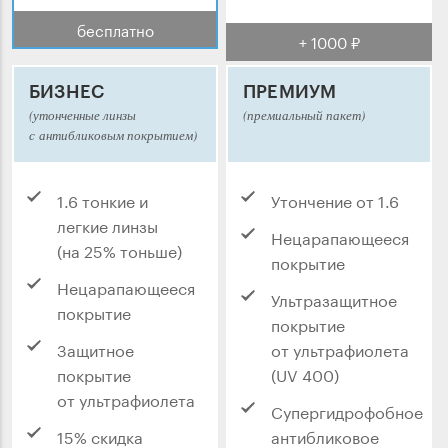
бесплатно
+ 1000 ₽
БИЗНЕС
ПРЕМИУМ
(утонченные линзы
(премиальный пакет)
с антибликовым покрытием)
1.6 тонкие и
Утончение от 1.6
легкие линзы
Нецарапающееся
(на 25% тоньше)
покрытие
Нецарапающееся
Ультразащитное
покрытие
покрытие
Защитное
от ультрафиолета
покрытие
(UV 400)
от ультрафиолета
Супергидрофобное
15% скидка
антибликовое