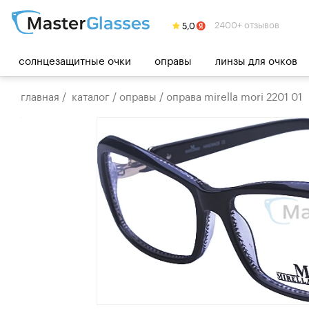
2400+ отзывов
солнцезащитные очки
оправы
линзы для очков
главная
/
каталог
/
оправы
/
оправа mirella mori 2201 01