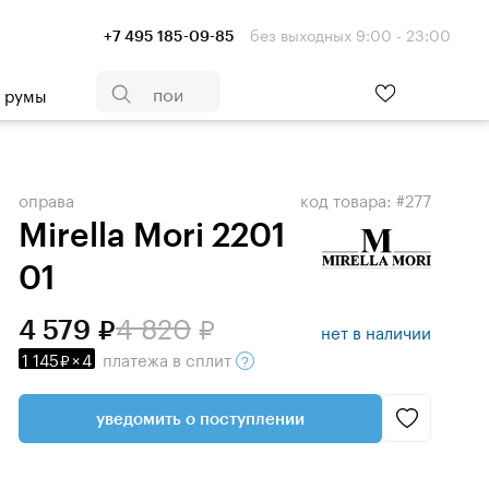
без выходных 9:00 - 23:00
+7 495 185-09-85
- румы
оправа
код товара: #277
Mirella Mori 2201
01
4 820
4 579
нет в наличии
1 145
×
4
платежа
в сплит
уведомить о поступлении