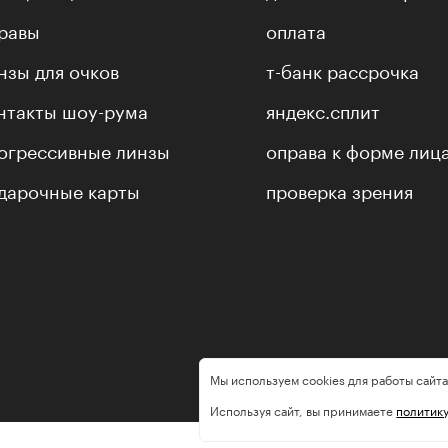
равы
оплата
нзы для очков
т-банк рассрочка
нтакты шоу-рума
яндекс.сплит
огрессивные линзы
оправа к форме лиц
дарочные карты
проверка зрения
Мы используем cookies для работы сайта
Используя сайт, вы принимаете
политик