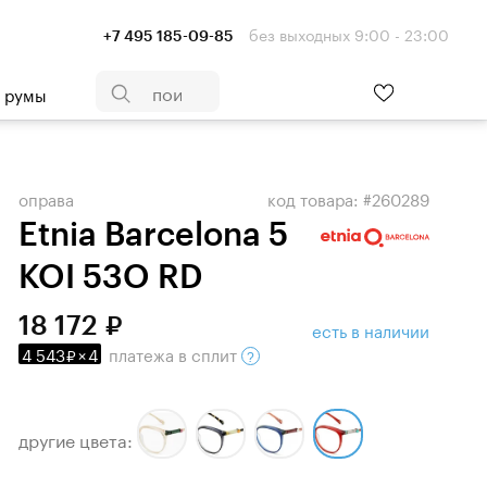
без выходных 9:00 - 23:00
+7 495 185-09-85
- румы
оправа
код товара: #260289
Etnia Barcelona 5
KOI 53O RD
18 172
есть в наличии
4 543
×
4
платежа
в сплит
другие цвета: