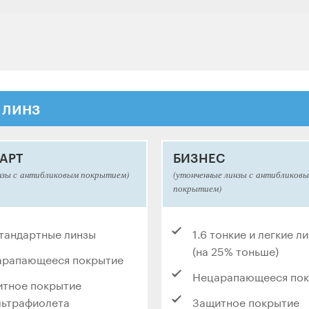
 линз
АРТ
БИЗНЕС
нзы с антибликовым покрытием)
(утонченные линзы с антибликов
покрытием)
стандартные линзы
1.6 тонкие и легкие л
(на 25% тоньше)
арапающееся покрытие
Нецарапающееся по
тное покрытие
льтрафиолета
Защитное покрытие