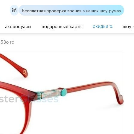
в наших шоу-румах
бесплатная проверка зрения
скидки
аксессуары
подарочные карты
шоу 
%
 53o rd