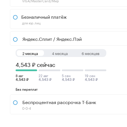
VISA/MasterCard/Мир
Безналичный платёж
для юр.лиц
Яндекс.Сплит / Яндекс.Пэй
2 месяца
4 месяца
6 месяцев
4,543 ₽ сейчас
8 авг
22 авг
5 сен
19 сен
4,543 ₽
4,543 ₽
4,543 ₽
4,543 ₽
Без переплат
Беспроцентная рассрочка Т-Банк
0-0-4