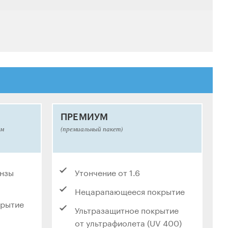
ПРЕМИУМ
ым
(премиальный пакет)
инзы
Утончение от 1.6
Нецарапающееся покрытие
крытие
Ультразащитное покрытие
от ультрафиолета (UV 400)