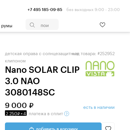
без выходных 9:00 - 23:00
+7 495 185-09-85
- румы
детская оправа с солнцезащитным
код товара: #252952
клипоном
Nano SOLAR CLIP
3.0 NAO
3080148SC
9 000
есть в наличии
2 250
×
4
платежа
в сплит
добавить в корзину