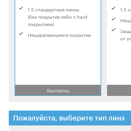
1.5 стандартные линзы
1.5 
(без покрытия либо с hard
Нец
покрытием)
Защи
Нецарапающееся покрытие
от у
бесплатно
Пожалуйста, выберите тип линз