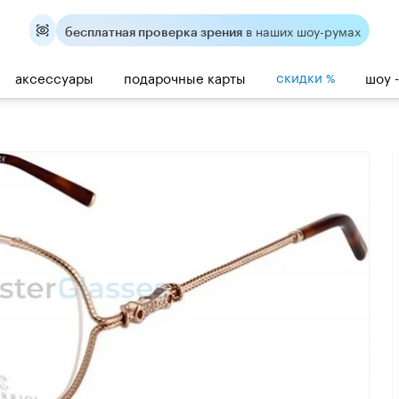
в наших шоу-румах
бесплатная проверка зрения
скидки
аксессуары
подарочные карты
шоу 
%