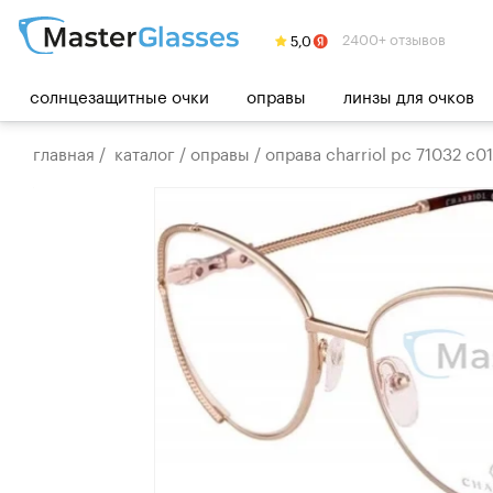
2400+ отзывов
солнцезащитные очки
оправы
линзы для очков
главная
/
каталог
/
оправы
/
оправа charriol pc 71032 c01