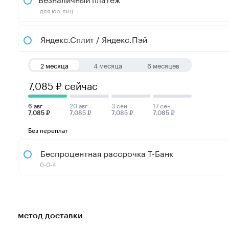
для юр.лиц
Яндекс.Сплит / Яндекс.Пэй
2 месяца
4 месяца
6 месяцев
7,085 ₽ сейчас
6 авг
20 авг
3 сен
17 сен
7,085 ₽
7,085 ₽
7,085 ₽
7,085 ₽
Без переплат
Беспроцентная рассрочка Т-Банк
0-0-4
метод доставки