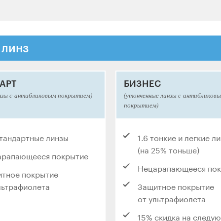
 линз
АРТ
БИЗНЕС
нзы с антибликовым покрытием)
(утонченные линзы с антибликов
покрытием)
стандартные линзы
1.6 тонкие и легкие л
(на 25% тоньше)
арапающееся покрытие
Нецарапающееся по
тное покрытие
льтрафиолета
Защитное покрытие
от ультрафиолета
15% скидка на следу