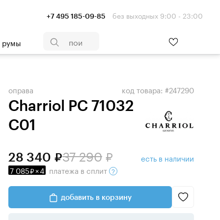
без выходных 9:00 - 23:00
+7 495 185-09-85
- румы
оправа
код товара: #247290
Charriol PC 71032
C01
37 290
28 340
есть в наличии
7 085
×
4
платежа
в сплит
добавить в корзину