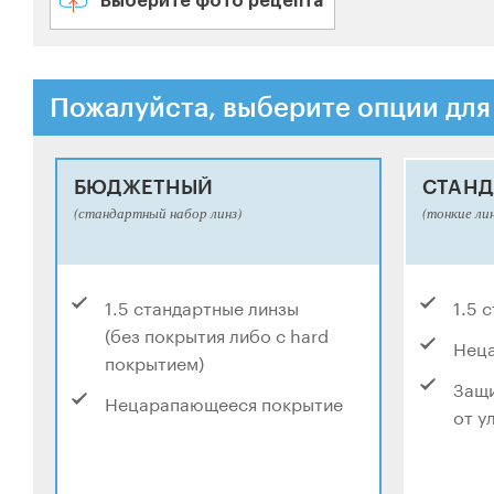
Выберите фото рецепта
Пожалуйста, выберите опции для
БЮДЖЕТНЫЙ
СТАНД
(стандартный набор линз)
(тонкие ли
1.5 стандартные линзы
1.5 
(без покрытия либо с hard
Нец
покрытием)
Защи
Нецарапающееся покрытие
от у