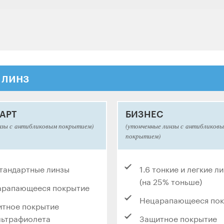
 линз
АРТ
БИЗНЕС
нзы с антибликовым покрытием)
(утонченные линзы с антибликов
покрытием)
стандартные линзы
1.6 тонкие и легкие л
(на 25% тоньше)
арапающееся покрытие
Нецарапающееся по
тное покрытие
льтрафиолета
Защитное покрытие