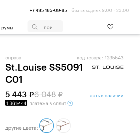
без выходных 9:00 - 23:00
+7 495 185-09-85
- румы
оправа
код товара: #235543
St.Louise SS5091
C01
6 048
5 443
есть в наличии
1 361
×
4
платежа
в сплит
другие цвета: