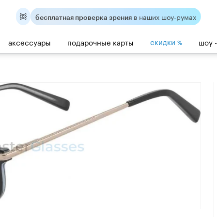
в наших шоу-румах
бесплатная проверка зрения
скидки
аксессуары
подарочные карты
шоу 
%