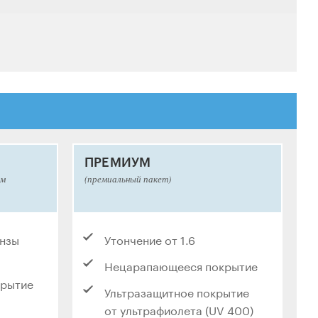
ПРЕМИУМ
ым
(премиальный пакет)
инзы
Утончение от 1.6
Нецарапающееся покрытие
крытие
Ультразащитное покрытие
от ультрафиолета (UV 400)