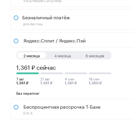
VISA/MasterCard/Мир
Безналичный платёж
для юр.лиц
Яндекс.Сплит / Яндекс.Пэй
2 месяца
4 месяца
6 месяцев
1,361 ₽ сейчас
7 авг
21 авг
4 сен
18 сен
1,361 ₽
1,361 ₽
1,361 ₽
1,360 ₽
Без переплат
Беспроцентная рассрочка Т-Банк
0-0-4