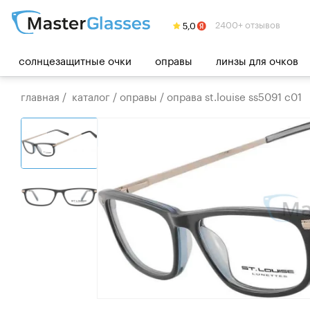
2400+ отзывов
солнцезащитные очки
оправы
линзы для очков
главная
/
каталог
/
оправы
/
оправа st.louise ss5091 c01