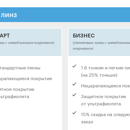
 линз
АРТ
БИЗНЕС
нзы с антибликовым покрытием)
(утонченные линзы с антибликов
покрытием)
стандартные линзы
1.6 тонкие и легкие л
(на 25% тоньше)
арапающееся покрытие
Нецарапающееся по
тное покрытие
льтрафиолета
Защитное покрытие
от ультрафиолета
15% скидка на следу
заказ