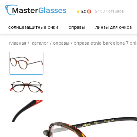
2400+ отзывов
солнцезащитные очки
оправы
линзы для очков
главная
/
каталог
/
оправы
/
оправа etnia barcelona 7 chl