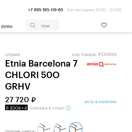
без выходных 9:00 - 23:00
+7 495 185-09-85
- румы
оправа
код товара: #230894
Etnia Barcelona 7
CHLORI 50O
GRHV
27 720
есть в наличии
6 930
×
4
платежа
в сплит
другие цвета: