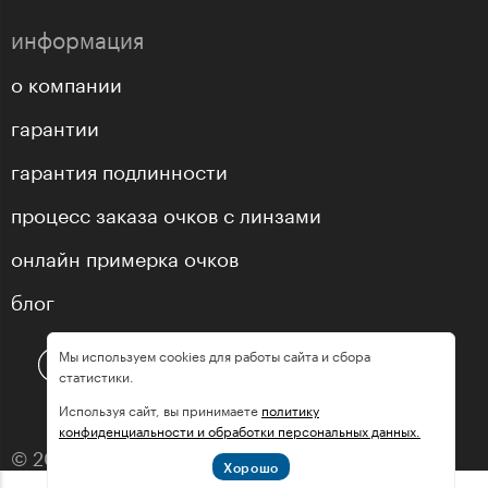
информация
о компании
гарантии
гарантия подлинности
процесс заказа очков с линзами
онлайн примерка очков
блог
Мы используем cookies для работы сайта и сбора
статистики.
Используя сайт, вы принимаете
политику
конфиденциальности и обработки персональных данных.
© 2013—2026 оптика «МастерГлассес»
Хорошо