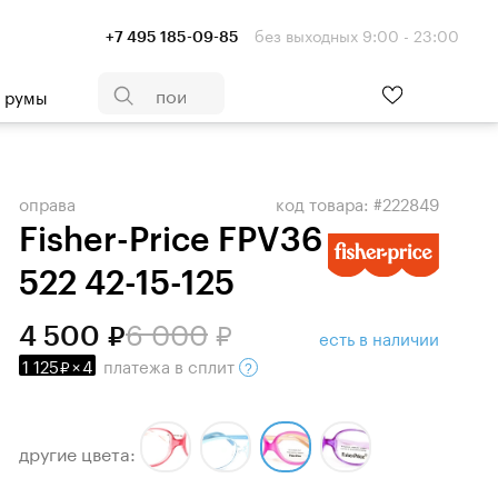
без выходных 9:00 - 23:00
+7 495 185-09-85
- румы
оправа
код товара: #222849
Fisher-Price FPV36
522 42-15-125
6 000
4 500
есть в наличии
1 125
×
4
платежа
в сплит
другие цвета: