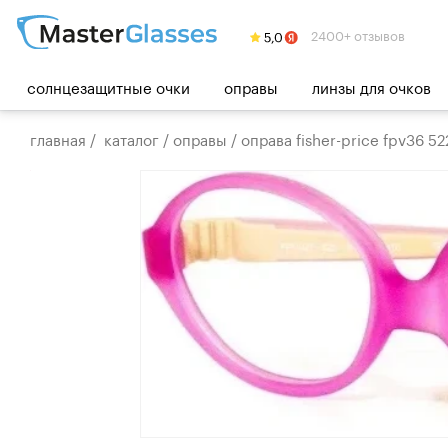
2400+ отзывов
солнцезащитные очки
оправы
линзы для очков
главная
/
каталог
/
оправы
/
оправа fisher-price fpv36 52