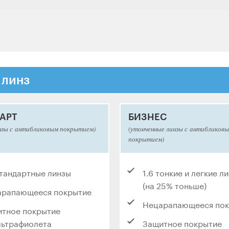
 линз
АРТ
БИЗНЕС
нзы с антибликовым покрытием)
(утонченные линзы с антибликов
покрытием)
стандартные линзы
1.6 тонкие и легкие л
(на 25% тоньше)
арапающееся покрытие
Нецарапающееся по
тное покрытие
льтрафиолета
Защитное покрытие