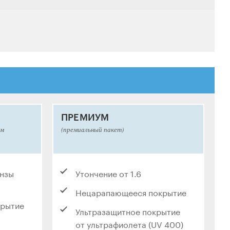
ПРЕМИУМ
ым
(премиальный пакет)
инзы
Утончение от 1.6
Нецарапающееся покрытие
крытие
Ультразащитное покрытие
от ультрафиолета (UV 400)