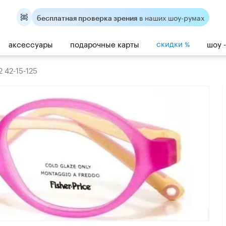
в наших шоу-румах
бесплатная проверка зрения
скидки
аксессуары
подарочные карты
шоу 
%
2 42-15-125