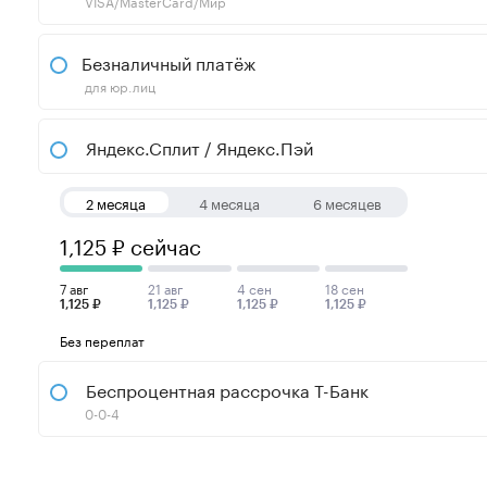
VISA/MasterCard/Мир
Безналичный платёж
для юр.лиц
Яндекс.Сплит / Яндекс.Пэй
2 месяца
4 месяца
6 месяцев
1,125 ₽ сейчас
7 авг
21 авг
4 сен
18 сен
1,125 ₽
1,125 ₽
1,125 ₽
1,125 ₽
Без переплат
Беспроцентная рассрочка Т-Банк
0-0-4