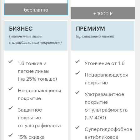
бесплатно
+ 1000 ₽
БИЗНЕС
ПРЕМИУМ
(утонченные линзы
(премиальный пакет)
с антибликовым покрытием)
1.6 тонкие и
Утончение от 1.6
легкие линзы
Нецарапающееся
(на 25% тоньше)
покрытие
Нецарапающееся
Ультразащитное
покрытие
покрытие
Защитное
от ультрафиолета
покрытие
(UV 400)
от ультрафиолета
Супергидрофобное
15% скидка
антибликовое