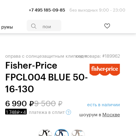
без выходных 9:00 - 23:00
+7 495 185-09-85
- румы
оправа с солнцезащитным клипоном
код товара: #189962
Fisher-Price
FPCL004 BLUE 50-
16-130
9 500
6 990
есть в наличии
1 748
×
4
платежа
в сплит
шоурум в
Москве