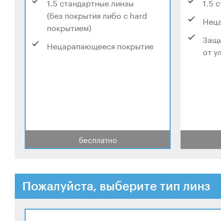
1.5 стандартные линзы
1.5 
(без покрытия либо с hard
Нец
покрытием)
Защи
Нецарапающееся покрытие
от у
бесплатно
Пожалуйста, выберите тип линз