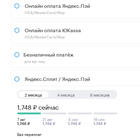
Онлайн оплата Яндекс.Пэй
VISA/MasterCard/Мир
Онлайн оплата ЮKassa
VISA/MasterCard/Мир
Безналичный платёж
для юр.лиц
Яндекс.Сплит / Яндекс.Пэй
2 месяца
4 месяца
6 месяцев
1,748 ₽ сейчас
7 авг
21 авг
4 сен
18 сен
1,748 ₽
1,748 ₽
1,748 ₽
1,746 ₽
Без переплат