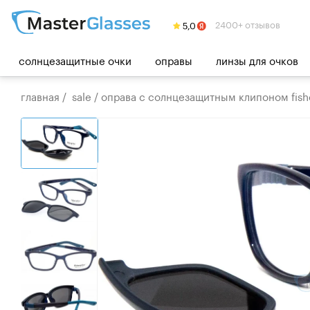
2400+ отзывов
солнцезащитные очки
оправы
линзы для очков
главная
/
sale
/
оправа с солнцезащитным клипоном fishe