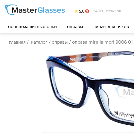
2400+ отзывов
солнцезащитные очки
оправы
линзы для очков
главная
/
каталог
/
оправы
/
оправа mirella mori 9006 01