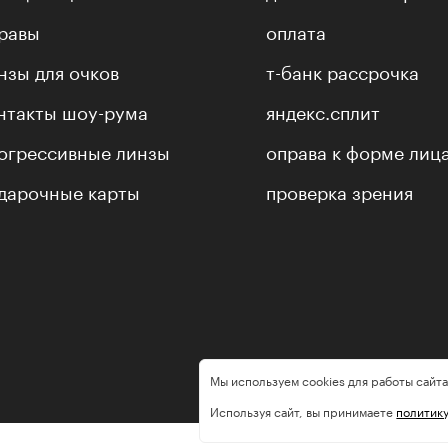
равы
оплата
нзы для очков
т-банк рассрочка
нтакты шоу-рума
яндекс.сплит
огрессивные линзы
оправа к форме лиц
дарочные карты
проверка зрения
Мы используем cookies для работы сайта
Используя сайт, вы принимаете
политик