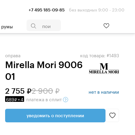
без выходных 9:00 - 23:00
+7 495 185-09-85
- румы
оправа
код товара: #1493
Mirella Mori 9006
01
2 900
2 755
нет в наличии
689
×
4
платежа
в сплит
уведомить о поступлении