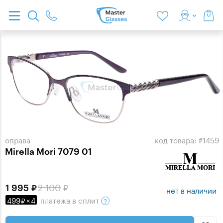
оправа
код товара: #1459
Mirella Mori 7079 01
2 100
1 995
нет в наличии
499
×
4
платежа
в сплит