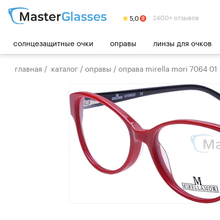
2400+ отзывов
солнцезащитные очки
оправы
линзы для очков
главная
/
каталог
/
оправы
/
оправа mirella mori 7064 01