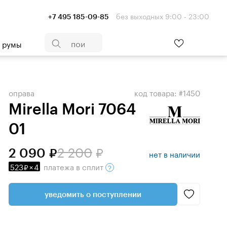
без выходных 9:00 - 23:00
+7 495 185-09-85
- румы
оправа
код товара: #1450
Mirella Mori 7064
01
2 200
2 090
нет в наличии
523
×
4
платежа
в сплит
уведомить о поступлении