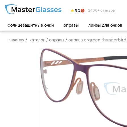
2400+ отзывов
солнцезащитные очки
оправы
линзы для очков
главная
/
каталог
/
оправы
/
оправа orgreen thunderbird 