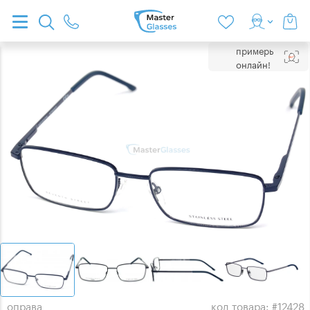
примерь
онлайн!
оправа
код товара: #12428