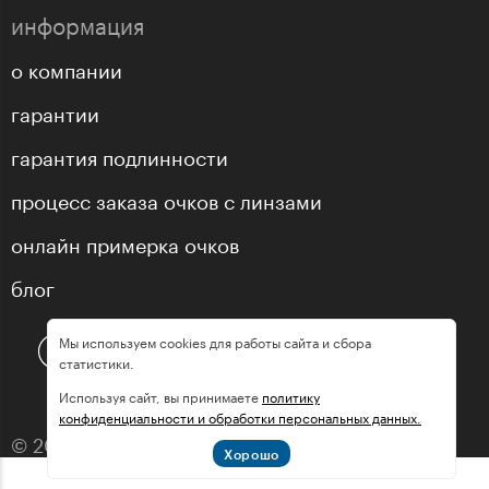
информация
о компании
гарантии
гарантия подлинности
процесс заказа очков с линзами
онлайн примерка очков
блог
Мы используем cookies для работы сайта и сбора
статистики.
Используя сайт, вы принимаете
политику
конфиденциальности и обработки персональных данных.
© 2013—2026 оптика «МастерГлассес»
Хорошо