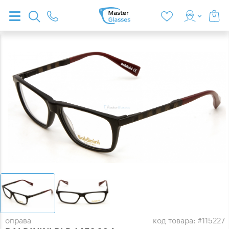
оправа
код товара: #115227