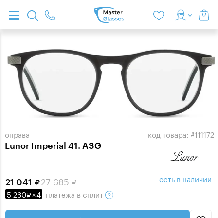
оправа
код товара: #111172
Lunor Imperial 41. ASG
есть в наличии
27 685
21 041
5 260
×
4
платежа
в сплит