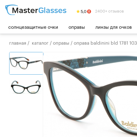
2400+ отзывов
солнцезащитные очки
оправы
линзы для очков
главная
/
каталог
/
оправы
/
оправа baldinini bld 1781 103