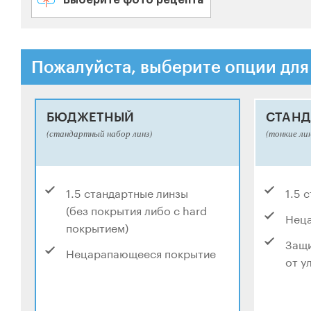
Выберите фото рецепта
Пожалуйста, выберите опции для
БЮДЖЕТНЫЙ
СТАНД
(стандартный набор линз)
(тонкие ли
1.5 стандартные линзы
1.5 
(без покрытия либо с hard
Нец
покрытием)
Защи
Нецарапающееся покрытие
от у