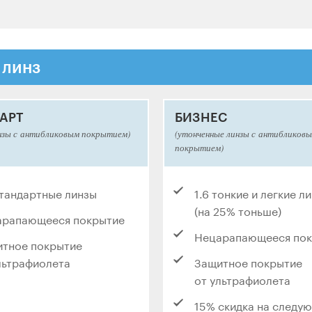
 линз
АРТ
БИЗНЕС
нзы с антибликовым покрытием)
(утонченные линзы с антибликов
покрытием)
стандартные линзы
1.6 тонкие и легкие л
(на 25% тоньше)
арапающееся покрытие
Нецарапающееся по
тное покрытие
льтрафиолета
Защитное покрытие
от ультрафиолета
15% скидка на следу