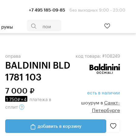
без выходных 9:00 - 23:00
+7 495 185-09-85
- румы
оправа
код товара: #108249
BALDININI BLD
1781 103
7 000
есть в наличии
1 750
×
4
платежа
в
шоурум в
Санкт-
сплит
Петербурге
добавить в корзину