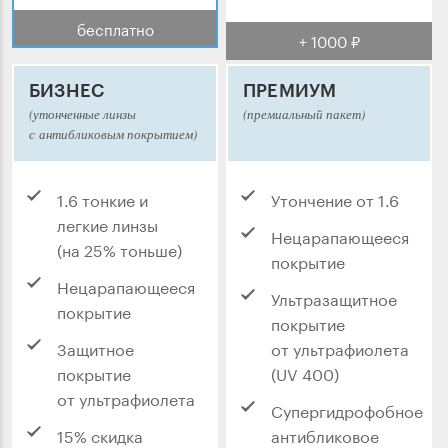
бесплатно
+ 1000 ₽
БИЗНЕС
ПРЕМИУМ
(утонченные линзы
(премиальный пакет)
с антибликовым покрытием)
1.6 тонкие и
Утончение от 1.6
легкие линзы
Нецарапающееся
(на 25% тоньше)
покрытие
Нецарапающееся
Ультразащитное
покрытие
покрытие
Защитное
от ультрафиолета
покрытие
(UV 400)
от ультрафиолета
Супергидрофобное
15% скидка
антибликовое